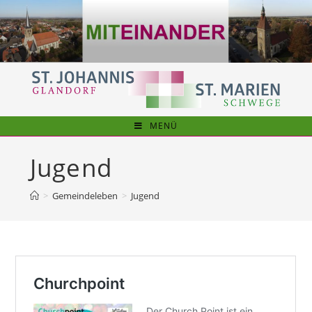
Zum
Inhalt
springen
MENÜ
Jugend
>
Gemeindeleben
>
Jugend