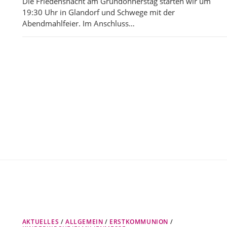
Die Friedensnacht am Gründonnerstag starten wir um
19:30 Uhr in Glandorf und Schwege mit der
Abendmahlfeier. Im Anschluss…
AKTUELLES
/
ALLGEMEIN
/
ERSTKOMMUNION
/