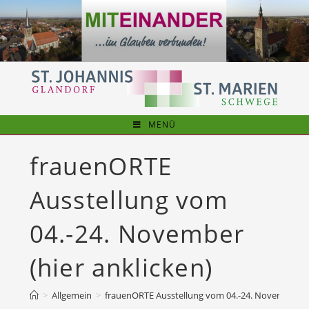
Zum
Inhalt
springen
MENÜ
frauenORTE
Ausstellung vom
04.-24. November
(hier anklicken)
>
Allgemein
>
frauenORTE Ausstellung vom 04.-24. November (hi