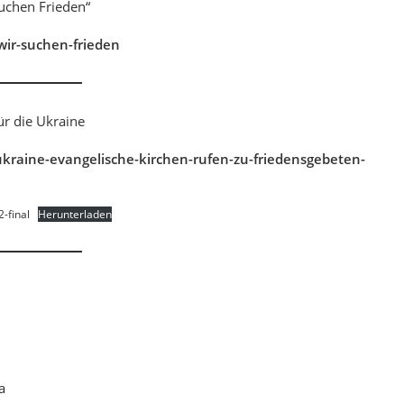
uchen Frieden“
wir-suchen-frieden
ür die Ukraine
kraine-evangelische-kirchen-rufen-zu-friedensgebeten-
-final
Herunterladen
a