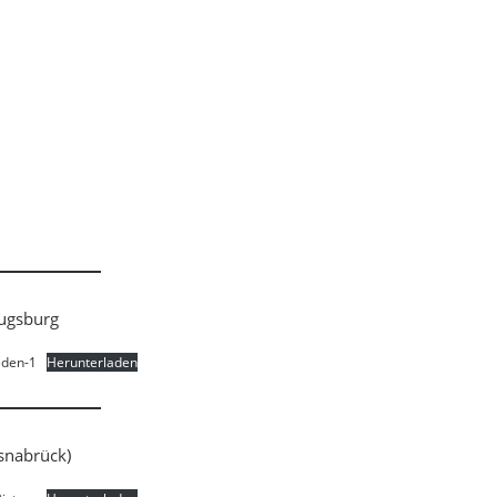
Augsburg
eden-1
Herunterladen
Osnabrück)