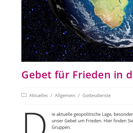
Gebet für Frieden in 
Beitrags-
Aktuelles
/
Allgemein
/
Gottesdienste
Kategorie:
D
ie aktuelle geopolitische Lage, besonders
unser Gebet um Frieden. Hier finden Sie
Gruppen.