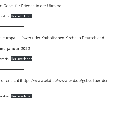
m Gebet für Frieden in der Ukraine.
rieden
Herunterladen
teuropa-Hilfswerk der Katholischen Kirche in Deutschland
ine-januar-2022
ovabis
Herunterladen
eröffentlicht (https://www.ekd.de/www.ekd.de/gebet-fuer-den-
kraine
Herunterladen