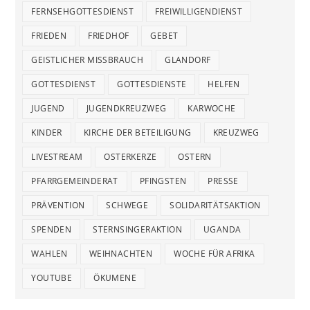
FERNSEHGOTTESDIENST
FREIWILLIGENDIENST
FRIEDEN
FRIEDHOF
GEBET
GEISTLICHER MISSBRAUCH
GLANDORF
GOTTESDIENST
GOTTESDIENSTE
HELFEN
JUGEND
JUGENDKREUZWEG
KARWOCHE
KINDER
KIRCHE DER BETEILIGUNG
KREUZWEG
LIVESTREAM
OSTERKERZE
OSTERN
PFARRGEMEINDERAT
PFINGSTEN
PRESSE
PRÄVENTION
SCHWEGE
SOLIDARITÄTSAKTION
SPENDEN
STERNSINGERAKTION
UGANDA
WAHLEN
WEIHNACHTEN
WOCHE FÜR AFRIKA
YOUTUBE
ÖKUMENE