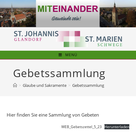
Zum
Inhalt
springen
MENÜ
Gebetssammlung
>
Glaube und Sakramente
>
Gebetssammlung
Hier finden Sie eine Sammlung von Gebeten
WEB_Gebetszettel_5_23
Herunterladen