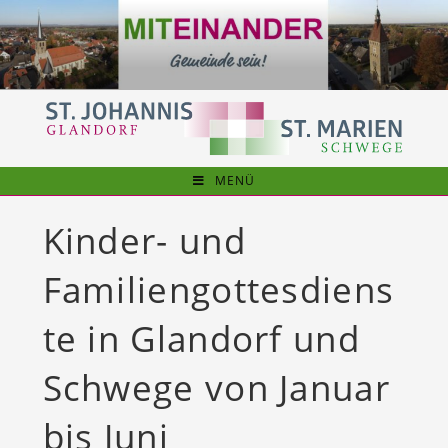
Zum
Inhalt
springen
MENÜ
Kinder- und
Familiengottesdiens
te in Glandorf und
Schwege von Januar
bis Juni