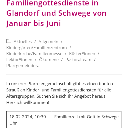
Familiengottesdienste in
Glandorf und Schwege von
Januar bis Juni
Beitrags-
Aktuelles
/
Allgemein
/
Kategorie:
Kindergärten/Familienzentrum
/
Kinderkirche/Familienmesse
/
Küster*innen
/
Lektor*innen
/
Ökumene
/
Pastoralteam
/
Pfarrgemeinderat
In unserer Pfarreiengemeinschaft gibt es einen bunten
Strauß an Kinder- und Familiengottesdiensten für alle
Altersgruppen. Suchen Sie sich Ihr Angebot heraus.
Herzlich willkommen!
18.02.2024, 10:30
Familienzeit mit Gott in Schwege
Uhr