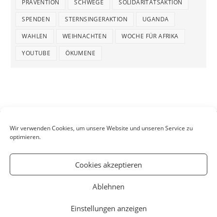
PRÄVENTION
SCHWEGE
SOLIDARITÄTSAKTION
SPENDEN
STERNSINGERAKTION
UGANDA
WAHLEN
WEIHNACHTEN
WOCHE FÜR AFRIKA
YOUTUBE
ÖKUMENE
Wir verwenden Cookies, um unsere Website und unseren Service zu
optimieren.
Cookies akzeptieren
Ablehnen
Einstellungen anzeigen
Startseite
Aktuelles
Kontakt
Impressum