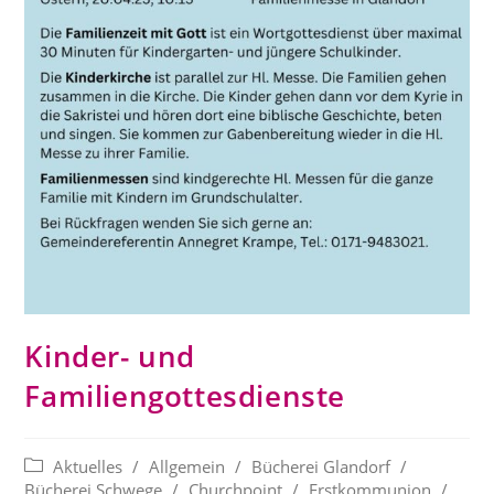
Kinder- und
Familiengottesdienste
Beitrags-
Aktuelles
/
Allgemein
/
Bücherei Glandorf
/
Kategorie:
Bücherei Schwege
/
Churchpoint
/
Erstkommunion
/