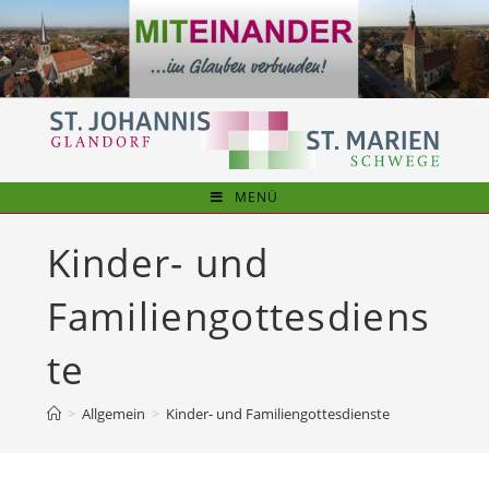
Zum
Inhalt
springen
MENÜ
Kinder- und
Familiengottesdiens
te
>
Allgemein
>
Kinder- und Familiengottesdienste