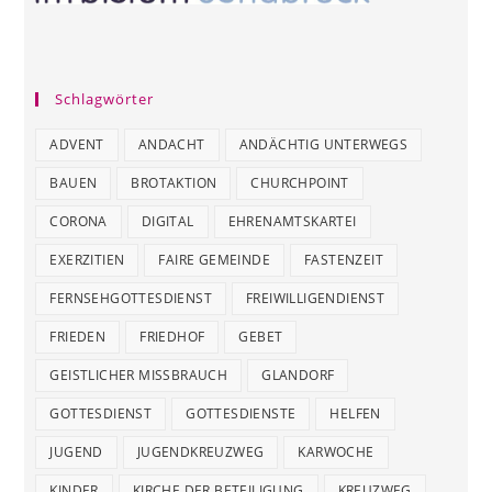
Schlagwörter
ADVENT
ANDACHT
ANDÄCHTIG UNTERWEGS
BAUEN
BROTAKTION
CHURCHPOINT
CORONA
DIGITAL
EHRENAMTSKARTEI
EXERZITIEN
FAIRE GEMEINDE
FASTENZEIT
FERNSEHGOTTESDIENST
FREIWILLIGENDIENST
FRIEDEN
FRIEDHOF
GEBET
GEISTLICHER MISSBRAUCH
GLANDORF
GOTTESDIENST
GOTTESDIENSTE
HELFEN
JUGEND
JUGENDKREUZWEG
KARWOCHE
KINDER
KIRCHE DER BETEILIGUNG
KREUZWEG