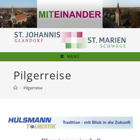
Zum
Inhalt
springen
MENÜ
Pilgerreise
>
Pilgerreise