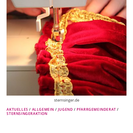
sternsinger.de
AKTUELLES
/
ALLGEMEIN
/
JUGEND
/
PFARRGEMEINDERAT
/
STERNSINGERAKTION