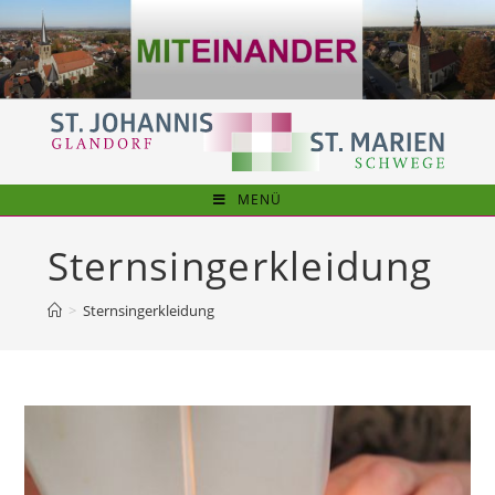
Zum
Inhalt
springen
MENÜ
Sternsingerkleidung
>
Sternsingerkleidung