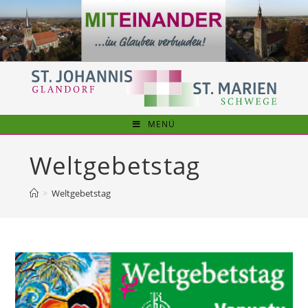
Zum
Inhalt
springen
MENÜ
Weltgebetstag
>
Weltgebetstag