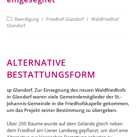
Beitrags-
Beerdigung
/
Friedhof Glandorf
/
Waldfriedhof
Kategorie:
Glandorf
ALTERNATIVE
BESTATTUNGSFORM
sp Glandorf. Zur Einsegnung des neuen Waldfriedhofs
in Glandorf waren viele Gemeindemitglieder der St.-
Johannis-Gemeinde in die Friedhofskapelle gekommen,
um das Projekt seiner Bestimmung zu übergeben.
Über 200 Bäume wurde auf dem Gelände gleich neben
dem Friedhof am Liener Landweg gepflanzt, um dort eine
Alternative zur klassischen Bestattung anbieten zu