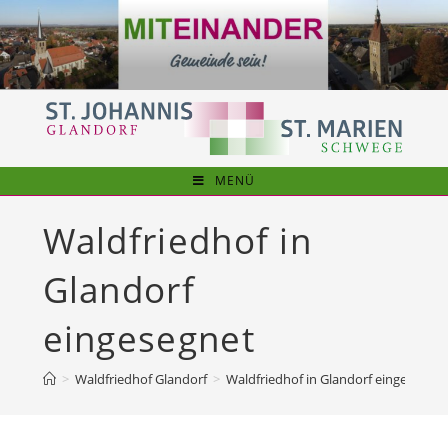
Zum
Inhalt
springen
MENÜ
Waldfriedhof in
Glandorf
eingesegnet
>
Waldfriedhof Glandorf
>
Waldfriedhof in Glandorf eingesegnet