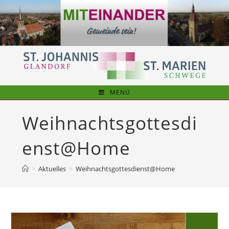
Zum
Inhalt
springen
MENÜ
Weihnachtsgottesdi
enst@Home
>
Aktuelles
>
Weihnachtsgottesdienst@Home