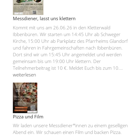
Schweger
Messdiener*in
in
Messdiener, lasst uns klettern
Bad
Kommt mit uns am 26.06.26 in den Kletterwald
Laer
Ibbenbüren. Wir starten um 14:45 Uhr ab Schweger
Kirche, 15:00 Uhr ab Parkplatz des Pfarrheims Glandorf
und fahren in Fahrgemeinschaften nach Ibbenbüren.
Dort sind wir um 15:45 Uhr angemeldet und werden
gemeinsam bis um 19:00 Uhr klettern. Der
Messd
Teilnehmerbeitrag ist 10 €. Meldet Euch bis zum 10.…
lasst
weiterlesen
uns
klette
Pizza und Film
Wir laden unsere Messdiener*innen zu einem geselligen
Abend ein. Wir schauen einen Film und backen Pizza.