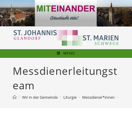
Zum
Inhalt
springen
MENÜ
Messdienerleitungst
eam
>
Wir in der Gemeinde
>
Liturgie
>
Messdiener*innen
>
Messdi