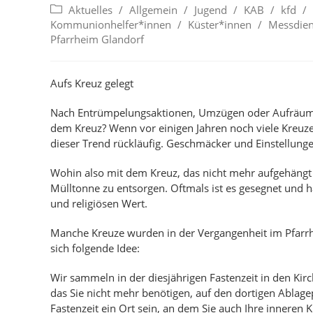
Beitrags-
Aktuelles
/
Allgemein
/
Jugend
/
KAB
/
kfd
/
Kategorie:
Kommunionhelfer*innen
/
Küster*innen
/
Messdien
Pfarrheim Glandorf
Aufs Kreuz gelegt
Nach Entrümpelungsaktionen, Umzügen oder Aufräuma
dem Kreuz? Wenn vor einigen Jahren noch viele Kreuz
dieser Trend rückläufig. Geschmäcker und Einstellung
Wohin also mit dem Kreuz, das nicht mehr aufgehängt w
Mülltonne zu entsorgen. Oftmals ist es gesegnet und hat
und religiösen Wert.
Manche Kreuze wurden in der Vergangenheit im Pfarrha
sich folgende Idee:
Wir sammeln in der diesjährigen Fastenzeit in den Kirc
das Sie nicht mehr benötigen, auf den dortigen Ablage
Fastenzeit ein Ort sein, an dem Sie auch Ihre inneren K