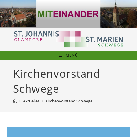
Zum
Inhalt
springen
MENÜ
Kirchenvorstand
Schwege
>
Aktuelles
>
Kirchenvorstand Schwege