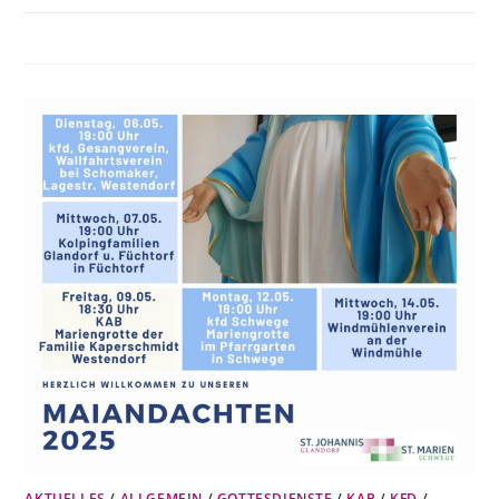
AKTUELLES
/
ALLGEMEIN
/
GOTTESDIENSTE
/
KAB
/
KFD
/