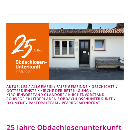
AKTUELLES
/
ALLGEMEIN
/
FAIRE GEMEINDE
/
GESCHICHTE
/
GOTTESDIENSTE
/
KIRCHE DER BETEILIGUNG
/
KIRCHENVORSTAND GLANDORF
/
KIRCHENVORSTAND
SCHWEGE
/
KLEIDERLADEN
/
OBDACHLOSENUNTERKUNFT
/
ÖKUMENE
/
PASTORALTEAM
/
PFARRGEMEINDERAT
25 Jahre Obdachlosenunterkunft