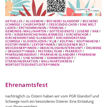
AKTUELLES
/
ALLGEMEIN
/
BÜCHEREI GLANDORF
/
BÜCHEREI
SCHWEGE
/
CHURCHPOINT
/
CRESCENDO-CHOR
/
EINE WELT
LADEN
/
ERSTKOMMUNION
/
FIRMUNG
/
GEMEINDE-/WALLFAHRTEN
/
GOTTESDIENSTE
/
JUGEND
/
KAB
/
KFD
/
KINDERKIRCHE/FAMILIENMESSE
/
KIRCHENCHOR
/
KIRCHENVORSTAND GLANDORF
/
KIRCHENVORSTAND
SCHWEGE
/
KLEIDERLADEN
/
KLJB
/
KOLPING
/
KOLPINGHEIM
/
KÜSTER*INNEN
/
LEKTOR*INNEN
/
MESSDIENER MLT
/
MESSDIENER*INNEN
/
OBDACHLOSENUNTERKUNFT
/
ÖKUMENE
/
ORGANIST*INNEN
/
PASTORALTEAM
/
PFARRFEST
/
PFARRGEMEINDERAT
/
PFARRHEIM GLANDORF
/
PFARRHEIM
SCHWEGE
/
SINE NOMINE
/
SOMMERFREIZEIT
/
STERNSINGERAKTION
/
WALLFAHRTSVEREIN
/
WORTGOTTESDIENSTLEITER*INNEN
Ehrenamtsfest
nachträglich zu Ostern haben wir vom PGR Glandorf und
Schwege noch ein besonderes Osterei: Eine Einladung
zum Ehrenamtsfest.…