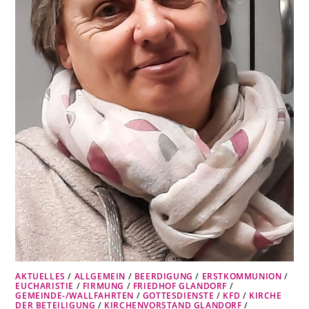
AKTUELLES
/
ALLGEMEIN
/
BEERDIGUNG
/
ERSTKOMMUNION
/
EUCHARISTIE
/
FIRMUNG
/
FRIEDHOF GLANDORF
/
GEMEINDE-/WALLFAHRTEN
/
GOTTESDIENSTE
/
KFD
/
KIRCHE
DER BETEILIGUNG
/
KIRCHENVORSTAND GLANDORF
/