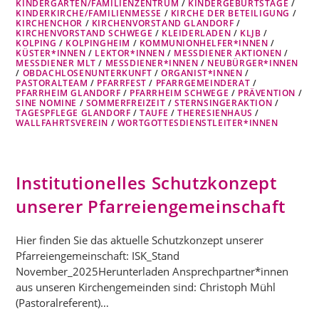
KINDERGÄRTEN/FAMILIENZENTRUM
/
KINDERGEBURTSTAGE
/
KINDERKIRCHE/FAMILIENMESSE
/
KIRCHE DER BETEILIGUNG
/
KIRCHENCHOR
/
KIRCHENVORSTAND GLANDORF
/
KIRCHENVORSTAND SCHWEGE
/
KLEIDERLADEN
/
KLJB
/
KOLPING
/
KOLPINGHEIM
/
KOMMUNIONHELFER*INNEN
/
KÜSTER*INNEN
/
LEKTOR*INNEN
/
MESSDIENER AKTIONEN
/
MESSDIENER MLT
/
MESSDIENER*INNEN
/
NEUBÜRGER*INNEN
/
OBDACHLOSENUNTERKUNFT
/
ORGANIST*INNEN
/
PASTORALTEAM
/
PFARRFEST
/
PFARRGEMEINDERAT
/
PFARRHEIM GLANDORF
/
PFARRHEIM SCHWEGE
/
PRÄVENTION
/
SINE NOMINE
/
SOMMERFREIZEIT
/
STERNSINGERAKTION
/
TAGESPFLEGE GLANDORF
/
TAUFE
/
THERESIENHAUS
/
WALLFAHRTSVEREIN
/
WORTGOTTESDIENSTLEITER*INNEN
Institutionelles Schutzkonzept
unserer Pfarreiengemeinschaft
Hier finden Sie das aktuelle Schutzkonzept unserer
Pfarreiengemeinschaft: ISK_Stand
November_2025Herunterladen Ansprechpartner*innen
aus unseren Kirchengemeinden sind: Christoph Mühl
(Pastoralreferent)…