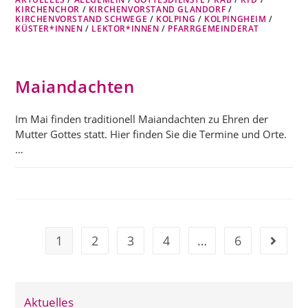
KIRCHENCHOR
/
KIRCHENVORSTAND GLANDORF
/
KIRCHENVORSTAND SCHWEGE
/
KOLPING
/
KOLPINGHEIM
/
KÜSTER*INNEN
/
LEKTOR*INNEN
/
PFARRGEMEINDERAT
Maiandachten
Im Mai finden traditionell Maiandachten zu Ehren der
Mutter Gottes statt. Hier finden Sie die Termine und Orte.
…
1
2
3
4
…
6
Gehe zu
Aktuelles