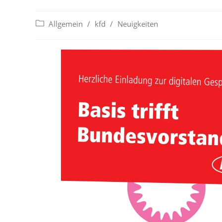
Beitrags-
Allgemein
/
kfd
/
Neuigkeiten
Kategorie: