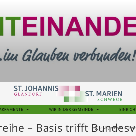
SAKRAMENTE
WIR IN DER GEMEINDE
EINRIC
eihe – Basis trifft Bundesv
>
Allgemein
>
Digi