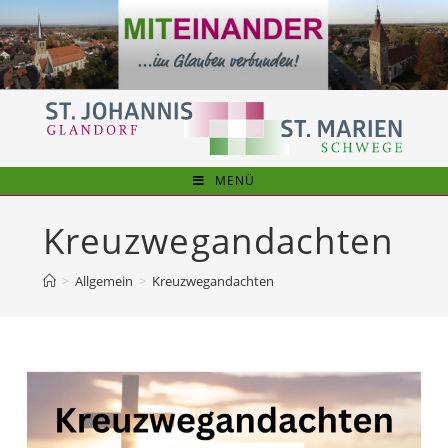
Zum
Inhalt
springen
MENÜ
Kreuzwegandachten
>
Allgemein
>
Kreuzwegandachten