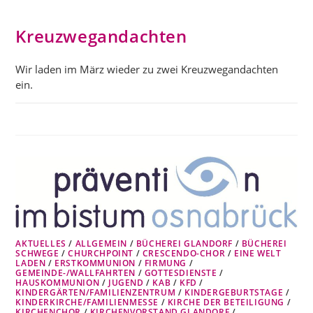
Kreuzwegandachten
Wir laden im März wieder zu zwei Kreuzwegandachten
ein.
AKTUELLES
/
ALLGEMEIN
/
BÜCHEREI GLANDORF
/
BÜCHEREI
SCHWEGE
/
CHURCHPOINT
/
CRESCENDO-CHOR
/
EINE WELT
LADEN
/
ERSTKOMMUNION
/
FIRMUNG
/
GEMEINDE-/WALLFAHRTEN
/
GOTTESDIENSTE
/
HAUSKOMMUNION
/
JUGEND
/
KAB
/
KFD
/
KINDERGÄRTEN/FAMILIENZENTRUM
/
KINDERGEBURTSTAGE
/
KINDERKIRCHE/FAMILIENMESSE
/
KIRCHE DER BETEILIGUNG
/
KIRCHENCHOR
/
KIRCHENVORSTAND GLANDORF
/