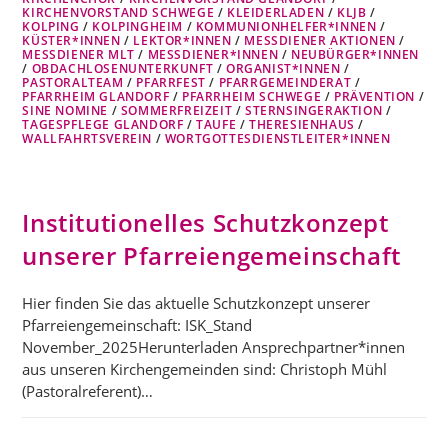
KIRCHENVORSTAND SCHWEGE
/
KLEIDERLADEN
/
KLJB
/
KOLPING
/
KOLPINGHEIM
/
KOMMUNIONHELFER*INNEN
/
KÜSTER*INNEN
/
LEKTOR*INNEN
/
MESSDIENER AKTIONEN
/
MESSDIENER MLT
/
MESSDIENER*INNEN
/
NEUBÜRGER*INNEN
/
OBDACHLOSENUNTERKUNFT
/
ORGANIST*INNEN
/
PASTORALTEAM
/
PFARRFEST
/
PFARRGEMEINDERAT
/
PFARRHEIM GLANDORF
/
PFARRHEIM SCHWEGE
/
PRÄVENTION
/
SINE NOMINE
/
SOMMERFREIZEIT
/
STERNSINGERAKTION
/
TAGESPFLEGE GLANDORF
/
TAUFE
/
THERESIENHAUS
/
WALLFAHRTSVEREIN
/
WORTGOTTESDIENSTLEITER*INNEN
Institutionelles Schutzkonzept
unserer Pfarreiengemeinschaft
Hier finden Sie das aktuelle Schutzkonzept unserer
Pfarreiengemeinschaft: ISK_Stand
November_2025Herunterladen Ansprechpartner*innen
aus unseren Kirchengemeinden sind: Christoph Mühl
(Pastoralreferent)…