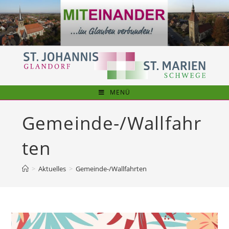
Zum
Inhalt
springen
MENÜ
Gemeinde-/Wallfahr
ten
>
Aktuelles
>
Gemeinde-/Wallfahrten