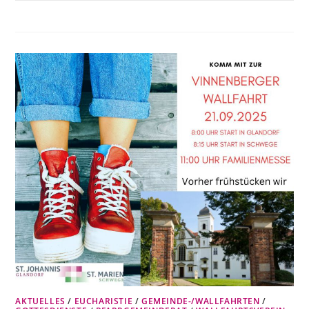
AKTUELLES
/
EUCHARISTIE
/
GEMEINDE-/WALLFAHRTEN
/