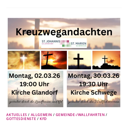
AKTUELLES
/
ALLGEMEIN
/
GEMEINDE-/WALLFAHRTEN
/
GOTTESDIENSTE
/
KFD