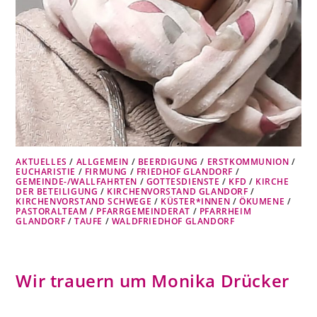
AKTUELLES
/
ALLGEMEIN
/
BEERDIGUNG
/
ERSTKOMMUNION
/
EUCHARISTIE
/
FIRMUNG
/
FRIEDHOF GLANDORF
/
GEMEINDE-/WALLFAHRTEN
/
GOTTESDIENSTE
/
KFD
/
KIRCHE
DER BETEILIGUNG
/
KIRCHENVORSTAND GLANDORF
/
KIRCHENVORSTAND SCHWEGE
/
KÜSTER*INNEN
/
ÖKUMENE
/
PASTORALTEAM
/
PFARRGEMEINDERAT
/
PFARRHEIM
GLANDORF
/
TAUFE
/
WALDFRIEDHOF GLANDORF
Wir trauern um Monika Drücker