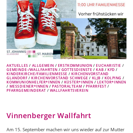
AKTUELLES
/
ALLGEMEIN
/
ERSTKOMMUNION
/
EUCHARISTIE
/
GEMEINDE-/WALLFAHRTEN
/
GOTTESDIENSTE
/
KAB
/
KFD
/
KINDERKIRCHE/FAMILIENMESSE
/
KIRCHENVORSTAND
GLANDORF
/
KIRCHENVORSTAND SCHWEGE
/
KLJB
/
KOLPING
/
KOMMUNIONHELFER*INNEN
/
KÜSTER*INNEN
/
LEKTOR*INNEN
/
MESSDIENER*INNEN
/
PASTORALTEAM
/
PFARRFEST
/
PFARRGEMEINDERAT
/
WALLFAHRTSVEREIN
Vinnenberger Wallfahrt
Am 15. September machen wir uns wieder auf zur Mutter