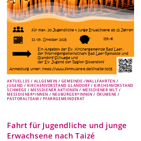
AKTUELLES
/
ALLGEMEIN
/
GEMEINDE-/WALLFAHRTEN
/
JUGEND
/
KIRCHENVORSTAND GLANDORF
/
KIRCHENVORSTAND
SCHWEGE
/
MESSDIENER AKTIONEN
/
MESSDIENER MLT
/
MESSDIENER*INNEN
/
NEUBÜRGER*INNEN
/
ÖKUMENE
/
PASTORALTEAM
/
PFARRGEMEINDERAT
Fahrt für Jugendliche und junge
Erwachsene nach Taizé