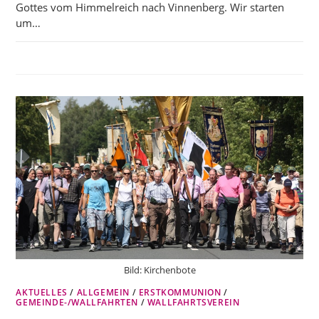
Gottes vom Himmelreich nach Vinnenberg. Wir starten
um…
Bild: Kirchenbote
AKTUELLES
/
ALLGEMEIN
/
ERSTKOMMUNION
/
GEMEINDE-/WALLFAHRTEN
/
WALLFAHRTSVEREIN