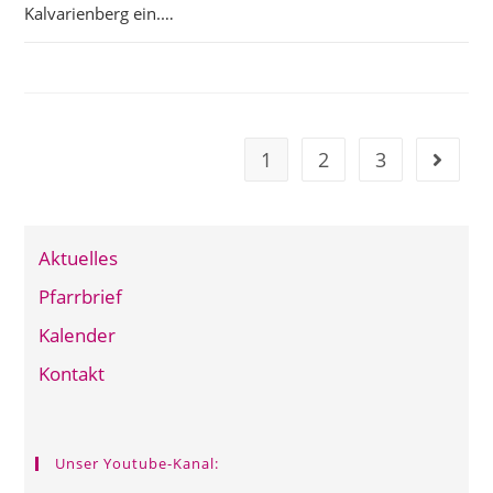
Kalvarienberg ein.…
1
2
3
Gehe zu
Aktuelles
Pfarrbrief
Kalender
Kontakt
Unser Youtube-Kanal: