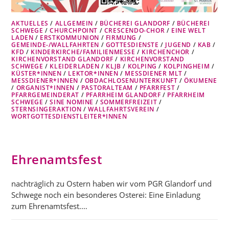
AKTUELLES
/
ALLGEMEIN
/
BÜCHEREI GLANDORF
/
BÜCHEREI
SCHWEGE
/
CHURCHPOINT
/
CRESCENDO-CHOR
/
EINE WELT
LADEN
/
ERSTKOMMUNION
/
FIRMUNG
/
GEMEINDE-/WALLFAHRTEN
/
GOTTESDIENSTE
/
JUGEND
/
KAB
/
KFD
/
KINDERKIRCHE/FAMILIENMESSE
/
KIRCHENCHOR
/
KIRCHENVORSTAND GLANDORF
/
KIRCHENVORSTAND
SCHWEGE
/
KLEIDERLADEN
/
KLJB
/
KOLPING
/
KOLPINGHEIM
/
KÜSTER*INNEN
/
LEKTOR*INNEN
/
MESSDIENER MLT
/
MESSDIENER*INNEN
/
OBDACHLOSENUNTERKUNFT
/
ÖKUMENE
/
ORGANIST*INNEN
/
PASTORALTEAM
/
PFARRFEST
/
PFARRGEMEINDERAT
/
PFARRHEIM GLANDORF
/
PFARRHEIM
SCHWEGE
/
SINE NOMINE
/
SOMMERFREIZEIT
/
STERNSINGERAKTION
/
WALLFAHRTSVEREIN
/
WORTGOTTESDIENSTLEITER*INNEN
Ehrenamtsfest
nachträglich zu Ostern haben wir vom PGR Glandorf und
Schwege noch ein besonderes Osterei: Eine Einladung
zum Ehrenamtsfest.…