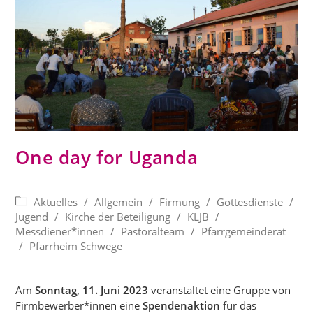
One day for Uganda
Beitrags-
Aktuelles
/
Allgemein
/
Firmung
/
Gottesdienste
/
Kategorie:
Jugend
/
Kirche der Beteiligung
/
KLJB
/
Messdiener*innen
/
Pastoralteam
/
Pfarrgemeinderat
/
Pfarrheim Schwege
Am
Sonntag, 11. Juni 2023
veranstaltet eine Gruppe von
Firmbewerber*innen eine
Spendenaktion
für das