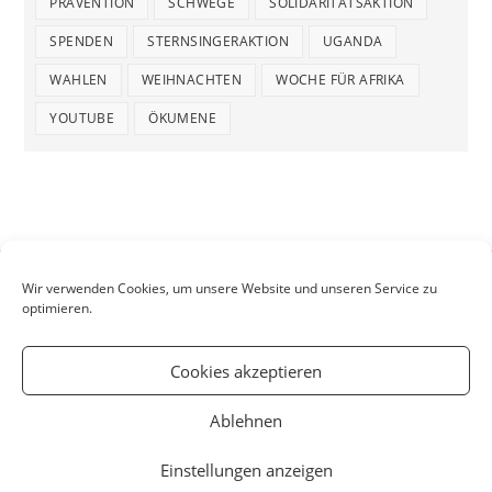
PRÄVENTION
SCHWEGE
SOLIDARITÄTSAKTION
SPENDEN
STERNSINGERAKTION
UGANDA
WAHLEN
WEIHNACHTEN
WOCHE FÜR AFRIKA
YOUTUBE
ÖKUMENE
Wir verwenden Cookies, um unsere Website und unseren Service zu
optimieren.
Cookies akzeptieren
Ablehnen
Einstellungen anzeigen
Startseite
Aktuelles
Kontakt
Impressum