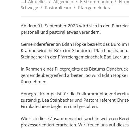
Beitrags-
Aktuelles
/
Allgemein
/
Erstkommunion
/
Firm
Kategorie:
Schwege
/
Pastoralteam
/
Pfarrgemeinderat
Ab dem 01. September 2023 wird sich in den Pfarrei
personell und pastoral etwas verändern.
Gemeindereferentin Edith Höpke bezieht das Büro im
Krampe wird ihr Büro im Glandorfer Pfarrhaus haben.
Steinbacher in der Pfarreiengemeinschaft Bad Laer un
In Rahmen eines Pilotprojekts des Bistums Osnabrück 
gemeindeübergreifend arbeiten. So wird Edith Höpke i
übernehmen.
Annegret Krampe ist für die Erstkommunionvorbereitu
zuständig. Lea Steinbacher und Pastoralreferent Chr
Firmkatechese begleiten und gestalten.
Wie sich diese Zusammenarbeit auch in weiteren Ber
prozessorientiert erarbeiten. Wir freuen uns auf diese