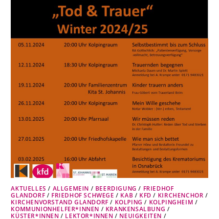
AKTUELLES
/
ALLGEMEIN
/
BEERDIGUNG
/
FRIEDHOF
GLANDORF
/
FRIEDHOF SCHWEGE
/
KAB
/
KFD
/
KIRCHENCHOR
/
KIRCHENVORSTAND GLANDORF
/
KOLPING
/
KOLPINGHEIM
/
KOMMUNIONHELFER*INNEN
/
KRANKENSALBUNG
/
KÜSTER*INNEN
/
LEKTOR*INNEN
/
NEUIGKEITEN
/