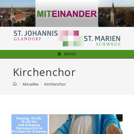
Zum
Inhalt
springen
MENÜ
Kirchenchor
>
Aktuelles
>
Kirchenchor