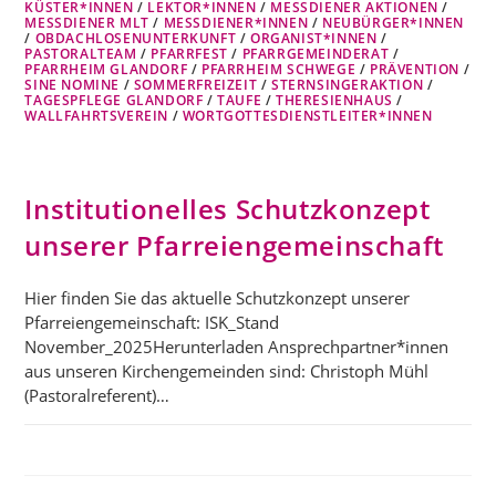
KÜSTER*INNEN
/
LEKTOR*INNEN
/
MESSDIENER AKTIONEN
/
MESSDIENER MLT
/
MESSDIENER*INNEN
/
NEUBÜRGER*INNEN
/
OBDACHLOSENUNTERKUNFT
/
ORGANIST*INNEN
/
PASTORALTEAM
/
PFARRFEST
/
PFARRGEMEINDERAT
/
PFARRHEIM GLANDORF
/
PFARRHEIM SCHWEGE
/
PRÄVENTION
/
SINE NOMINE
/
SOMMERFREIZEIT
/
STERNSINGERAKTION
/
TAGESPFLEGE GLANDORF
/
TAUFE
/
THERESIENHAUS
/
WALLFAHRTSVEREIN
/
WORTGOTTESDIENSTLEITER*INNEN
Institutionelles Schutzkonzept
unserer Pfarreiengemeinschaft
Hier finden Sie das aktuelle Schutzkonzept unserer
Pfarreiengemeinschaft: ISK_Stand
November_2025Herunterladen Ansprechpartner*innen
aus unseren Kirchengemeinden sind: Christoph Mühl
(Pastoralreferent)…