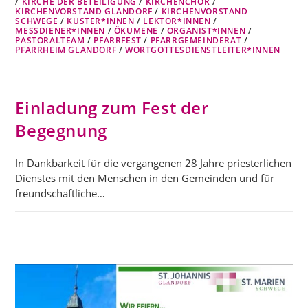
/
KIRCHE DER BETEILIGUNG
/
KIRCHENCHOR
/
KIRCHENVORSTAND GLANDORF
/
KIRCHENVORSTAND
SCHWEGE
/
KÜSTER*INNEN
/
LEKTOR*INNEN
/
MESSDIENER*INNEN
/
ÖKUMENE
/
ORGANIST*INNEN
/
PASTORALTEAM
/
PFARRFEST
/
PFARRGEMEINDERAT
/
PFARRHEIM GLANDORF
/
WORTGOTTESDIENSTLEITER*INNEN
Einladung zum Fest der
Begegnung
In Dankbarkeit für die vergangenen 28 Jahre priesterlichen
Dienstes mit den Menschen in den Gemeinden und für
freundschaftliche…