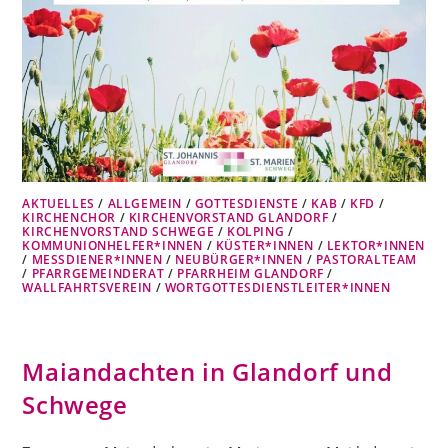
AKTUELLES
/
ALLGEMEIN
/
GOTTESDIENSTE
/
KAB
/
KFD
/
KIRCHENCHOR
/
KIRCHENVORSTAND GLANDORF
/
KIRCHENVORSTAND SCHWEGE
/
KOLPING
/
KOMMUNIONHELFER*INNEN
/
KÜSTER*INNEN
/
LEKTOR*INNEN
/
MESSDIENER*INNEN
/
NEUBÜRGER*INNEN
/
PASTORALTEAM
/
PFARRGEMEINDERAT
/
PFARRHEIM GLANDORF
/
WALLFAHRTSVEREIN
/
WORTGOTTESDIENSTLEITER*INNEN
Maiandachten in Glandorf und
Schwege