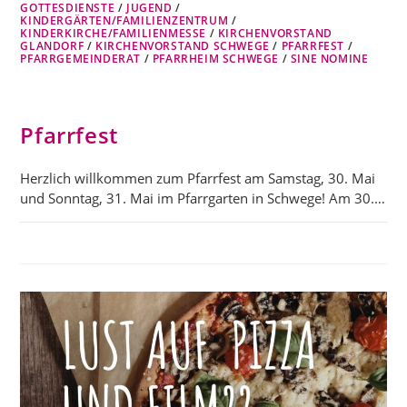
GOTTESDIENSTE
/
JUGEND
/
KINDERGÄRTEN/FAMILIENZENTRUM
/
KINDERKIRCHE/FAMILIENMESSE
/
KIRCHENVORSTAND
GLANDORF
/
KIRCHENVORSTAND SCHWEGE
/
PFARRFEST
/
PFARRGEMEINDERAT
/
PFARRHEIM SCHWEGE
/
SINE NOMINE
Pfarrfest
Herzlich willkommen zum Pfarrfest am Samstag, 30. Mai
und Sonntag, 31. Mai im Pfarrgarten in Schwege! Am 30.…