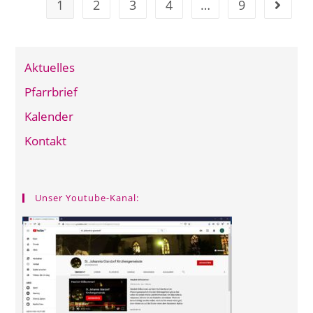
1
2
3
4
…
9
Gehe zu
Aktuelles
Pfarrbrief
Kalender
Kontakt
Unser Youtube-Kanal: