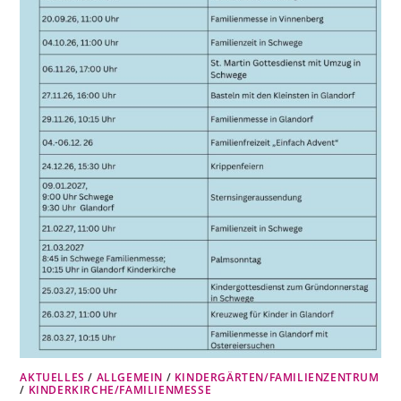
AKTUELLES
/
ALLGEMEIN
/
KINDERGÄRTEN/FAMILIENZENTRUM
/
KINDERKIRCHE/FAMILIENMESSE