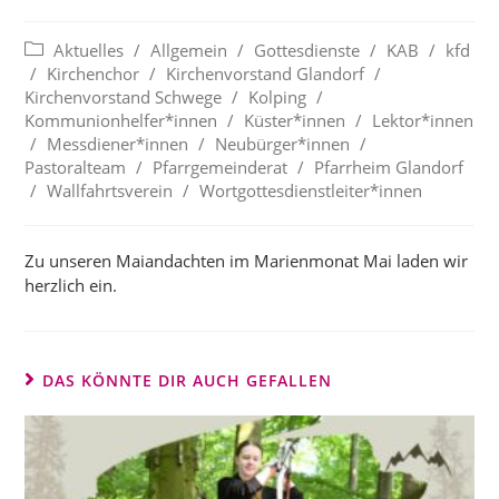
Beitrags-
Aktuelles
/
Allgemein
/
Gottesdienste
/
KAB
/
kfd
Kategorie:
/
Kirchenchor
/
Kirchenvorstand Glandorf
/
Kirchenvorstand Schwege
/
Kolping
/
Kommunionhelfer*innen
/
Küster*innen
/
Lektor*innen
/
Messdiener*innen
/
Neubürger*innen
/
Pastoralteam
/
Pfarrgemeinderat
/
Pfarrheim Glandorf
/
Wallfahrtsverein
/
Wortgottesdienstleiter*innen
Zu unseren Maiandachten im Marienmonat Mai laden wir
herzlich ein.
DAS KÖNNTE DIR AUCH GEFALLEN